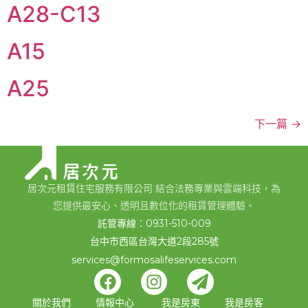
A28-C13
A15
A25
下一篇
→
居次元租賃住宅服務有限公司 結合法務專業與雲端科技，為
您提供最安心、透明且數位化的租賃管理體驗。
託管專線：0931-510-009
台中市西區台灣大道2段285號
services@formosalifeservices.com
關於我們
情報中心
我是房東
我是房客