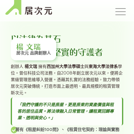
以法律為基石
楊 文瑞
做託付資産堅實的守護者
居次元 品牌創辦人
創辦人
楊文瑞
擁有
西加州大學法學碩士
與
東海大學法律系
學
位。曾任科技公司法務，自2008年創立居次元以來，便將企
業級管理思維導入營運。憑藉其扎實的法務經驗，致力帶領
居次元突破傳統，打造市面上最透明、最具規模的租賃管理
新次元。
「我們守護的不只是房屋，更是房東的資產價值與租
客的居住品質。將法律融入日常管理，讓租賃回歸專
業、透明與安心。」
著有《租屋糾紛100問》、《租賃住宅契約：理論與實務