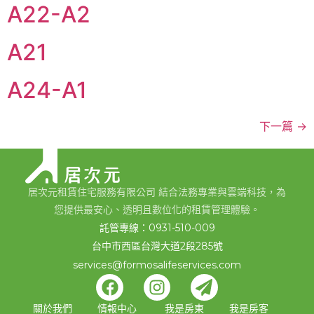
A22-A2
A21
A24-A1
下一篇
→
居次元租賃住宅服務有限公司 結合法務專業與雲端科技，為
您提供最安心、透明且數位化的租賃管理體驗。
託管專線：0931-510-009
台中市西區台灣大道2段285號
services@formosalifeservices.com
關於我們
情報中心
我是房東
我是房客