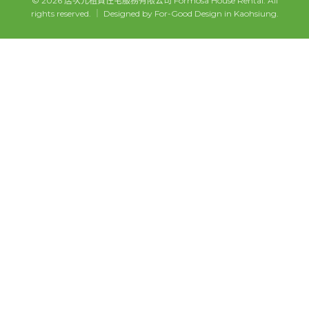
© 2026 居次元租賃住宅服務有限公司 Formosa House Rental. All
rights reserved. ｜ Designed by For-Good Design in Kaohsiung.